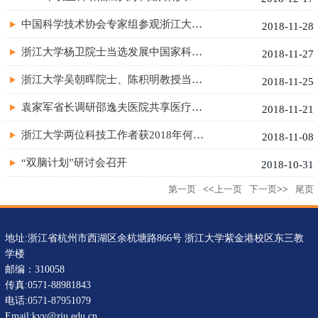
中国科学技术协会专家组参观浙江大学医学院中国人脑库
2018-11-28
浙江大学杨卫院士当选发展中国家科学院司库
2018-11-27
浙江大学吴朝晖院士、陈积明教授当选2019年IEEE Fellow
2018-11-25
袁家军省长调研邵逸夫医院共享医疗服务新模式，“数字邵医”引关...
2018-11-21
浙江大学两位科技工作者获2018年何梁何利奖
2018-11-08
“双脑计划”研讨会召开
2018-10-31
第一页
<<上一页
下一页>>
尾页
地址:浙江省杭州市西湖区余杭塘路866号 浙江大学紫金港校区东三教
学楼
邮编：310058
传真:0571-88981843
电话:0571-87951079
Email:kyy@zju.edu.cn