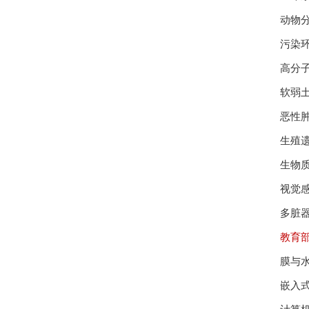
动物
污染
高分
软弱
恶性
生殖
生物
视觉
多脏
教育
膜与
嵌入