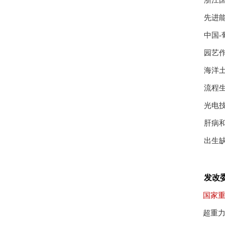
浙江
先进
中国
园艺
海洋
流程
光电
肝病
出生
发改
国家重
超重