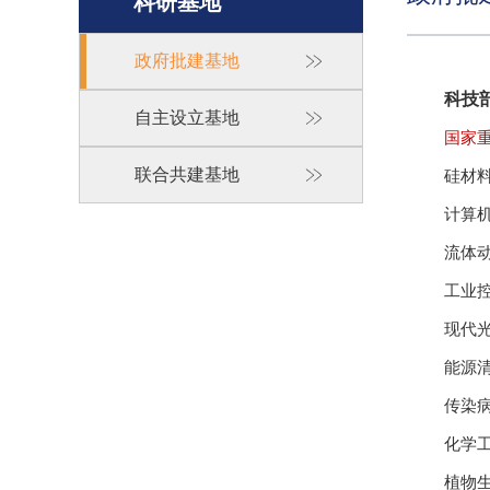
科研基地
政府批建基地
科技
自主设立基地
国家
联合共建基地
硅材
计算
流体
工业
现代
能源
传染
化学
植物