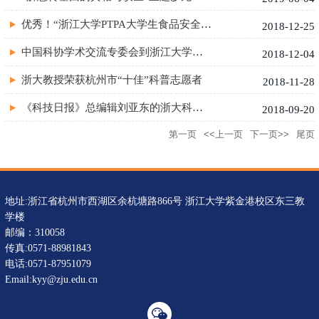
优秀！“浙江大学PTPA大学生食品安全科普公益社会实践活动”荣获...
2018-12-25
中国科协学术交流专委会到浙江大学开展专题调研
2018-12-04
浙大教授荣获杭州市“十佳”科普志愿者
2018-11-28
《科技日报》总编辑刘亚东的浙大科普讲座
2018-09-20
第一页
<<上一页
下一页>>
尾页
地址:浙江省杭州市西湖区余杭塘路866号 浙江大学紫金港校区东三教
学楼
邮编：310058
传真:0571-88981843
电话:0571-87951079
Email:kyy@zju.edu.cn