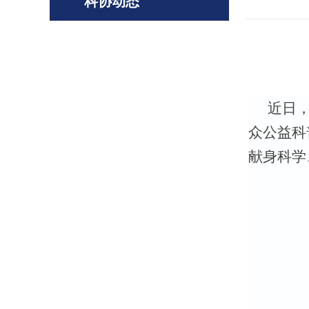
科协动态
近日
众公益科
献身科学