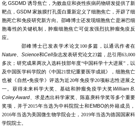
化
GSDMD
诱导焦亡，为败血症和炎性疾病药物研发提供了新
靶点，
GSDM
家族膜打孔蛋白重新定义了细胞焦亡，开辟了细
胞死亡和免疫研究新方向。邵峰博士还发现细胞焦亡是淋巴细
胞毒性的关键机制，肿瘤细胞焦亡可促发强烈抗肿瘤免疫反
应。
邵峰博士已发表学术论文100多篇，以通讯作者在
Nature、Science
和
Cell
杂志发表研究论文23篇，总引用63,000
多次；研究成果两次入选科技部年度“中国科学十大进展”，以
及中国医学科学院的《中国21世纪重要医学成就》，细胞焦亡
也被《自然•免疫学》评选为近20年免疫学20项标志性进展之
一。获得未来科学大奖、基础和肿瘤免疫学大奖
William B.
Coley Award
、求是杰出科学家奖、陈嘉庚科学奖等多个重要
奖项，并于2015年当选为中科院院士和
EMBO
的外籍成员，
2016年当选为美国微生物学院会士，2019年当选为德国国家科
学院院士。