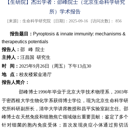
【生研院】杰出学者：邵峰院士（北京生命科学研究
所）学术报告
[来源]：
生命科学研究院
[日期]：2025-09-16
[访问次数]：
856
报告题目：
Pyroptosis & innate immunity: mechanisms &
therapeutics potentials
报告人：
邵 峰 院士
主持人：
汪昌国
研究生
时 间：
2025
年9
月
26
日（周五）下午13点30
地 点：
校友楼紫金港厅
报告人简介：
邵峰博士1996年毕业于北京大学技术物理系，2003年
于密西根大学生物化学系获得博士学位，现为北京生命科学研
究所科研副所长，清华大学讲席教授和昌平实验室副主任。邵
峰博士在天然免疫和细胞焦亡领域做出重要贡献：鉴定了多个
针对细菌的胞内免疫受体；首次发现炎症小体通过剪切活