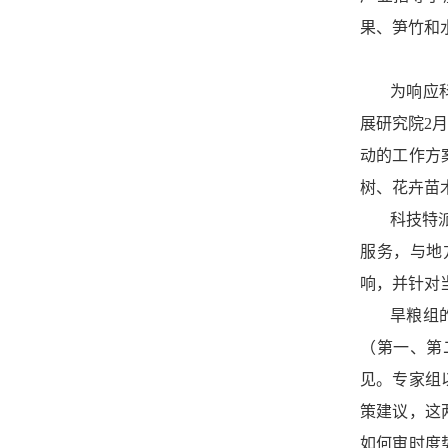
果、笋竹和
为响应
展研究院
2
动的工作方
树、花卉苗
科技特
服务，与地
响，并针对
旱粮组
（第一、第
见。专家组
策建议，这
如何审时度