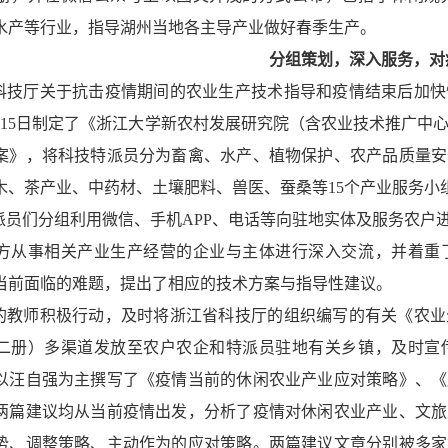
水产等行业，指导湖州当地各主导产业做好春季生产。
分组策划，深入服务，对
科技厅关于抗击疫情期间的农业生产技术指导和疫情结束后加快
月
15
日制定了《浙江大学新农村发展研究院（含农业技术推广中心
案》，将科技特派员分为畜禽、水产、植物保护、农产品质量安
木、茶产业、中药材、土壤肥料、兽医、蚕桑等
15
个产业服务小
派员们分组利用微信、手机
APP
、电话等向驻地实体及服务农户
方从事相关产业生产经营的企业与主体进行深入交流，并着重
当前面临的难题，提出了相应的技术方案与指导性建议。
的教师积极行动，及时将浙江省科技厅的组织编写的有关《农业
二册）多渠道发放至农户农企和特派员驻地有关乡镇，及时宣
以汪自强为主撰写了《疫情当前的休闲农业产业应对策略》、《
两篇建议均从当前疫情出发，分析了疫情对休闲农业产业、文旅
势、调整策略、主动作为的应对策略。两篇建议文章分别被多家