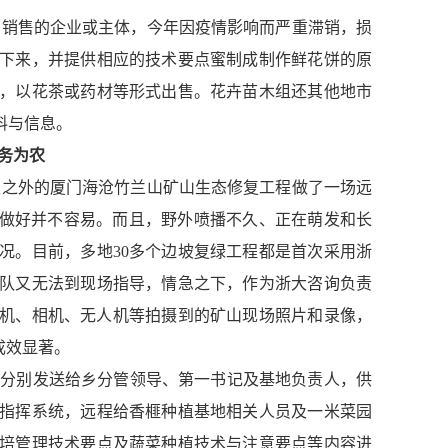
间销售的企业或主体，今年因疫情影响而严重滞销，损
下来，并提供相应的技术要点蜜制成制作鲜花饼的原
，以花茶或药材等形式出售。花卉苗木组还其他地市
料与信息。
务为农
里之外的厦门海沧竹兰山矿山生态修复工程做了一场远
正做好并不容易。而且，野外喷播不久、正在萌发和长
况。目前，多地
30
多个边坡复绿工程都是首次采用浙
队又无法到现场指导，情急之下，作为浙大咨询负责
机、相机、无人机等拍摄到的矿山现场照片和录像，
成效显著。
料分别发送给乡分管领导、第一书记及基地负责人，供
指挥系统，远程给香榧种植基地相关人员及一米菜园
培管理技术要点及蔬菜种植技术与注意要点等内容进