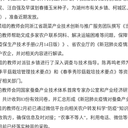
民、汪自强及早谋划春播玉米种子，为湖州市有关乡镇、柯城区
），准备近期发放。
菜组的教师会同浙江省蔬菜产业技术创新与推广服务团队撰写《
的教师帮助文成多家农户联系饲料、解决运输困难等问题，保障
疫保生产技术手册
(2
月
14
日版）》、省农业厅的《新冠肺炎疫情
户农企，并对相关内容进行解读。
组的教师对派驻乡镇进行了深入调查与技术指导。陈再鸣老师
季平菇栽培管理技术要点》和《春季秀珍菇栽培技术要点》等资
厅相关部门。
的教师会同国家蚕桑产业技术体系首席专家办公室和产业经济研
，共计收到
83
份有效问卷，并汇总形成《新冠肺炎疫情对蚕桑产
组的教师在
2
月初已通过微信平台向相关农户转发科学“防疫”知
收购方，确保信息及时对接；“农事不等人”，利用电话、微信
目前已经落实种苗的采购。