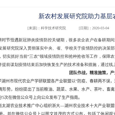
新农村发展研究院助力基层
[来源]：
科学技术研究院
[日期]：2020-03-04
耕
时节恰遇
新冠肺炎疫情防控关键期，很多农企农户在备耕期间
发展研究院深入贯彻落实中央、省、学校关于疫情防控的决策部
，切实抓好当前“三农”领域疫情防控和抢种抢收等工作，保障
并提前谋划疫情结束后加快恢复生产的技术准备和措施，通过线
团队作战，精准施策，产
学湖州市现代农业产学研联盟各产业联盟以“防疫、春耕两不误，
情形势，纷纷提出了当前粮油、蔬菜、水果、水产、茶叶、畜禽
分
5
次在微信公众号上向公众发布了生产指南。
南太湖农业技术推广中心组织浙大—湖州农业技术十大产业联盟
册，并在微信公众号上以图文并茂的方式公布，包括了休闲观