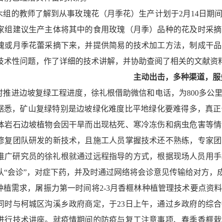
木组的教师了解到从事玫瑰花（月季花）生产计划于
2
月
14
日期
家组建议生产主体将其中的食用玫瑰（月季）品种的花及时采摘
瑰或月季花蕾采摘下来，并提供简易的技术加工方法，制成干品
技术性问题，作了详细的技术讲解，并协助查阅了相关的文献资
主动出击，多种渠道，服
时推进边坡复绿工程进度，徐礼根借助微信和电话，为
800
多公
。据悉，矿山复绿特别是边坡绿化难度比平地绿化要难得多，真
体岩石边坡植物会因干旱而出现枯死、寒冷冻伤和病虫危害等情
修复团队研发的新技术，且施工人员掌握技术还不熟练，专家团
推广研究员的徐礼根就通过远程指导的方式，根据现场人员用手
队“会诊”，对症下药，并及时通过网络将会诊意见传输给对方，
种植需求，屠振力第一时间将
2-3
月香榧林种植管理技术要点资
同时与柯城区沟溪乡政府商定，于
23
日上午，通过乡政府的综合
进行技术讲座。就疫情期间的防疫与复工注意事项、春季香榧栽