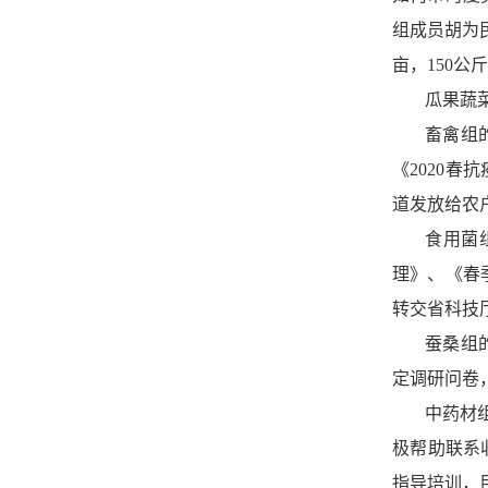
组成员胡为
亩，
150
公斤
瓜果蔬
畜禽组
《
2020
春抗
道发放给农
食用菌
理》、《春
转交省科技
蚕桑组
定调研问卷
中药材
极帮助联系
指导培训，