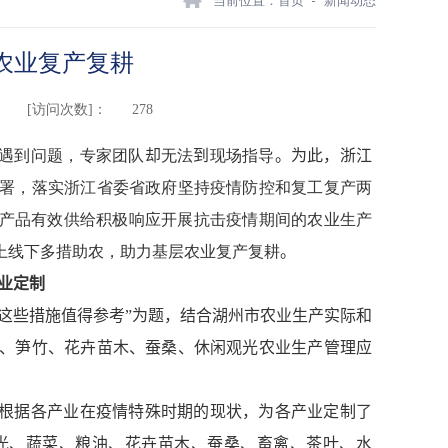
当前位置：
首页
新闻动态
农业复产复耕
[访问次数]：
278
遇到问题，专家团队
却
无法
到
现场指导
。
为此，浙江
署，落实浙江省委省政府坚持疫情防控和复工复产两
农产品有效供给积极响应开展抗击疫情期间的农业生产
上线下多措助农，助力基层农业复产复耕
。
业定制
这些措施值得参考”为题，结合湖州市农业生产实际和
、笋竹、花卉苗木、蚕桑、休闲观光农业生产管理应
根据各产业在疫情特殊时期的现状，为各产业定制了
光、蔬菜、粮油、花卉苗木、蚕桑、畜禽、茶叶、水