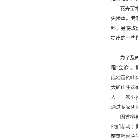
花卉苗
失惨重。专
料；另将玫
提出的一些
为了及
程“会诊”
成幼苗的山
大矿山生态
人——农业
通过专家团
因香榧
他们参考；
蔬菜种植户