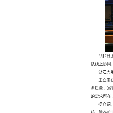
3
月
7
日
队线上协同
浙江大
王立忠
务质量、减
的需求所在
据介绍
统，旨在推