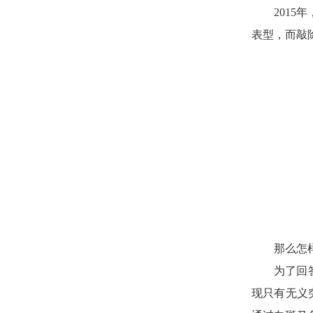
201
表型，而敲
那么怎
为了回
现只有无义