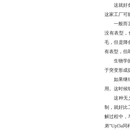
这就好
这家工厂可
一般而
没有表型，
毛，但是降
有表型，但
生物学
于突变形成
如果继
用。这时候
这种无义
制，就好比
解过程中，与
弟”Upf3