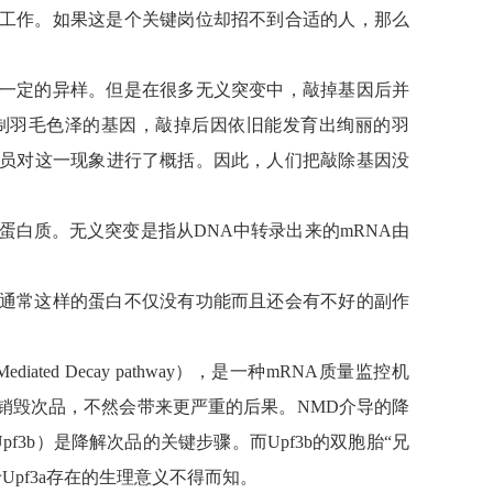
工作。如果这是个关键岗位却招不到合适的人，那么
一定的异样。但是在很多无义突变中，敲掉基因后并
制羽毛色泽的基因，敲掉后因依旧能发育出绚丽的羽
员对这一现象进行了概括。因此，人们把敲除基因没
蛋白质。无义突变是指从DNA中转录出来的mRNA由
通常这样的蛋白不仅没有功能而且还会有不好的副作
iated Decay pathway），是一种mRNA质量监控机
销毁次品，不然会带来更严重的后果。NMD介导的降
f3b）是降解次品的关键步骤。而Upf3b的双胞胎“兄
Upf3a存在的生理意义不得而知。