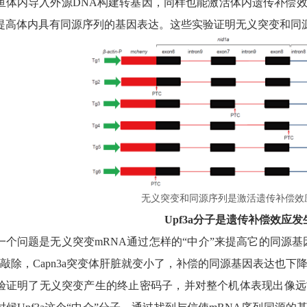
鱼体内导入外源DNA构建转基因，同样也能激活体内遗传补偿
提高体内具有同源序列的基因表达。这些实验证明无义突变和同
无义突变和同源序列是激活遗传补偿效
Upf3a
分子是遗传补偿效应发生
一个问题是无义突变mRNA通过怎样的“中介”来提高它的同源
3a敲除，Capn3a突变体肝脏就变小了，补偿的同源基因表达也
验证明了无义突变产生的终止密码子，并对整个机体表现出像远