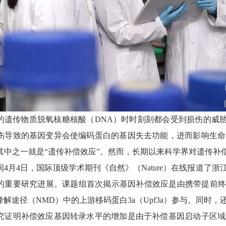
的遗传物质脱氧核糖核酸（DNA）时时刻刻都会受到损伤的威胁，
伤导致的基因变异会使编码蛋白的基因失去功能，进而影响生命
其中之一就是“遗传补偿效应”。然而，长期以来科学界对遗传补
间4月4日，国际顶级学术期刊《自然》（Nature）在线报道
的重要研究进展。课题组首次揭示基因补偿效应是由携带提前终
降解途径（NMD）中的上游移码蛋白3a（Upf3a）参与。同
究证明补偿效应基因转录水平的增加是由于补偿基因启动子区域