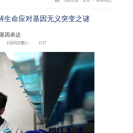
当前位置：
首页
新闻动态
解生命应对基因无义突变之谜
源基因表达
[访问次数]：
1137