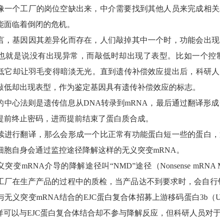
像一个工厂的岗位空缺出来，中介需要找到其他人员来完成相关
能面临着倒闭的危机。
言，基因因其差异化而存在，人们敲掉其中一个时，功能会出现
也就是说没有出现异常，而敲低时却出现了表型。比如一个控
低它却让羽毛变得暗淡无光。直到遗传补偿效应提出后，科研人
敲低却出现表型，作为鉴定基因具有遗传补偿效应的标志。
的中心法则是遗传信息从DNA转录到mRNA，最后通过翻译形成
提前终止密码，进而提前结束了蛋白质合成。
续进行翻译，那么会形成一个比正常有功能蛋白短一些的蛋白，
细胞自身会通过监控途径降解这样的无义突变mRNA。
突变mRNA介导的降解途径叫“NMD”途径（Nonsense mRNA Med
工厂在生产产品的过程中的质检，当产品达不到要求时，会自行
无义突变mRNA结合的EJC蛋白复合体招募上游移码蛋白3b（Up
a同样可以与EJC蛋白复合体结合却不参与降解反应，但科研人员对于