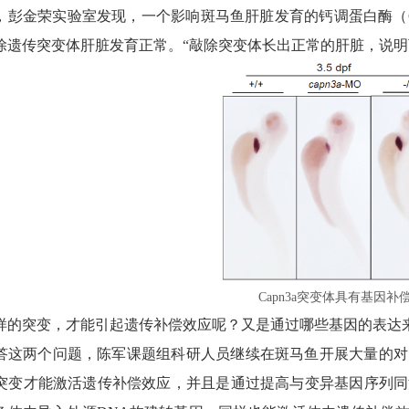
5年，彭金荣实验室发现，一个影响斑马鱼肝脏发育的钙调蛋白酶（
除遗传突变体肝脏发育正常。“敲除突变体长出正常的肝脏，说明
Capn3a突变体具有基因补
样的突变，才能引起遗传补偿效应呢？又是通过哪些基因的表达
答这两个问题，陈军课题组科研人员继续在斑马鱼开展大量的对
突变才能激活遗传补偿效应，并且是通过提高与变异基因序列同